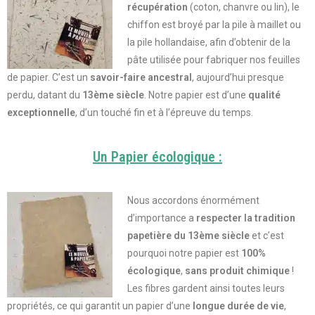
récupération
(coton, chanvre ou lin), le
chiffon est broyé par la pile à maillet ou
la pile hollandaise, afin d’obtenir de la
pâte utilisée pour fabriquer nos feuilles
de papier. C’est un
savoir-faire ancestral
, aujourd’hui presque
perdu,
datant du
13ème siècle
. Notre papier est d’une
qualité
exceptionnelle
, d’un touché fin et à l’épreuve du temps.
Un Papier écologique :
Nous accordons énormément
d’importance a
respecter la tradition
papetière du 13ème siècle
et c’est
pourquoi notre papier est
100%
écologique
,
sans produit chimique
!
Les fibres gardent ainsi toutes leurs
propriétés, ce qui garantit un papier d’une
longue durée de vie
,