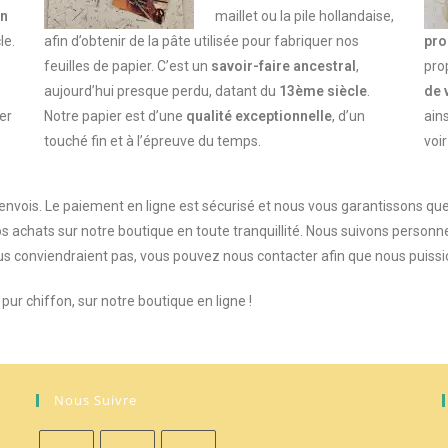
on
maillet ou la pile hollandaise,
le.
afin d’obtenir de la pâte utilisée pour fabriquer nos
pro
feuilles de papier. C’est un
savoir-faire ancestral
,
pro
aujourd’hui presque perdu,
datant du
13ème siècle
.
de 
er
Notre papier est d’une
qualité exceptionnelle
, d’un
ains
touché fin et à l’épreuve du temps.
voi
envois. Le paiement en ligne est sécurisé et nous vous garantissons qu
s achats sur notre boutique en toute tranquillité. Nous suivons personn
s conviendraient pas, vous pouvez nous contacter afin que nous puissio
ur chiffon, sur notre boutique en ligne !
Nous Suivre