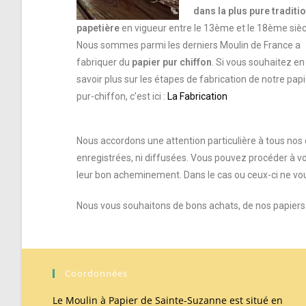
dans la plus pure traditi
papetière
en vigueur entre le 13ème et le 18ème sièc
Nous sommes parmi les derniers Moulin de France a
fabriquer du
papier pur chiffon
.
Si vous souhaitez en
savoir plus sur les étapes de fabrication de notre papi
pur-chiffon, c’est ici :
La Fabrication
Nous accordons une attention particulière à tous nos 
enregistrées, ni diffusées. Vous pouvez procéder à vo
leur bon acheminement. Dans le cas ou ceux-ci ne vou
Nous vous souhaitons de bons achats, de nos papiers p
Coordonnées
Le Moulin à Papier de Sainte-Suzanne est situé en