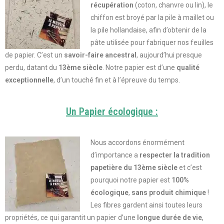
récupération
(coton, chanvre ou lin), le
chiffon est broyé par la pile à maillet ou
la pile hollandaise, afin d’obtenir de la
pâte utilisée pour fabriquer nos feuilles
de papier. C’est un
savoir-faire ancestral
, aujourd’hui presque
perdu,
datant du
13ème siècle
. Notre papier est d’une
qualité
exceptionnelle
, d’un touché fin et à l’épreuve du temps.
Un Papier écologique :
Nous accordons énormément
d’importance a
respecter la tradition
papetière du 13ème siècle
et c’est
pourquoi notre papier est
100%
écologique
,
sans produit chimique
!
Les fibres gardent ainsi toutes leurs
propriétés, ce qui garantit un papier d’une
longue durée de vie
,