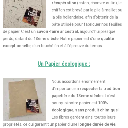
récupération
(coton, chanvre ou lin), le
chiffon est broyé par la pile à maillet ou
la pile hollandaise, afin d’obtenir de la
pâte utilisée pour fabriquer nos feuilles
de papier. C’est un
savoir-faire ancestral
, aujourd’hui presque
perdu,
datant du
13ème siècle
. Notre papier est d’une
qualité
exceptionnelle
, d’un touché fin et à l’épreuve du temps.
Un Papier écologique :
Nous accordons énormément
d’importance a
respecter la tradition
papetière du 13ème siècle
et c’est
pourquoi notre papier est
100%
écologique
,
sans produit chimique
!
Les fibres gardent ainsi toutes leurs
propriétés, ce qui garantit un papier d’une
longue durée de vie
,