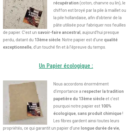
récupération
(coton, chanvre ou lin), le
chiffon est broyé par la pile à maillet ou
la pile hollandaise, afin d’obtenir de la
pâte utilisée pour fabriquer nos feuilles
de papier. C’est un
savoir-faire ancestral
, aujourd’hui presque
perdu,
datant du
13ème siècle
. Notre papier est d’une
qualité
exceptionnelle
, d’un touché fin et à l’épreuve du temps.
Un Papier écologique :
Nous accordons énormément
d’importance a
respecter la tradition
papetière du 13ème siècle
et c’est
pourquoi notre papier est
100%
écologique
,
sans produit chimique
!
Les fibres gardent ainsi toutes leurs
propriétés, ce qui garantit un papier d’une
longue durée de vie
,