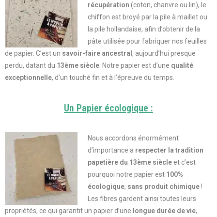
récupération
(coton, chanvre ou lin), le
chiffon est broyé par la pile à maillet ou
la pile hollandaise, afin d’obtenir de la
pâte utilisée pour fabriquer nos feuilles
de papier. C’est un
savoir-faire ancestral
, aujourd’hui presque
perdu,
datant du
13ème siècle
. Notre papier est d’une
qualité
exceptionnelle
, d’un touché fin et à l’épreuve du temps.
Un Papier écologique :
Nous accordons énormément
d’importance a
respecter la tradition
papetière du 13ème siècle
et c’est
pourquoi notre papier est
100%
écologique
,
sans produit chimique
!
Les fibres gardent ainsi toutes leurs
propriétés, ce qui garantit un papier d’une
longue durée de vie
,