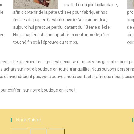
on
maillet ou la pile hollandaise,
le.
afin d’obtenir de la pâte utilisée pour fabriquer nos
pro
feuilles de papier. C’est un
savoir-faire ancestral
,
pro
aujourd’hui presque perdu,
datant du
13ème siècle
.
de 
er
Notre papier est d’une
qualité exceptionnelle
, d’un
ains
touché fin et à l’épreuve du temps.
voi
envois. Le paiement en ligne est sécurisé et nous vous garantissons qu
s achats sur notre boutique en toute tranquillité. Nous suivons personn
s conviendraient pas, vous pouvez nous contacter afin que nous puissio
ur chiffon, sur notre boutique en ligne !
Nous Suivre