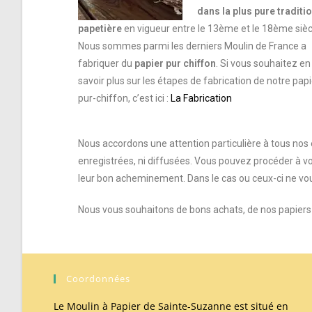
dans la plus pure traditi
papetière
en vigueur entre le 13ème et le 18ème sièc
Nous sommes parmi les derniers Moulin de France a
fabriquer du
papier pur chiffon
.
Si vous souhaitez en
savoir plus sur les étapes de fabrication de notre papi
pur-chiffon, c’est ici :
La Fabrication
Nous accordons une attention particulière à tous nos 
enregistrées, ni diffusées. Vous pouvez procéder à vo
leur bon acheminement. Dans le cas ou ceux-ci ne vou
Nous vous souhaitons de bons achats, de nos papiers p
Coordonnées
Le Moulin à Papier de Sainte-Suzanne est situé en