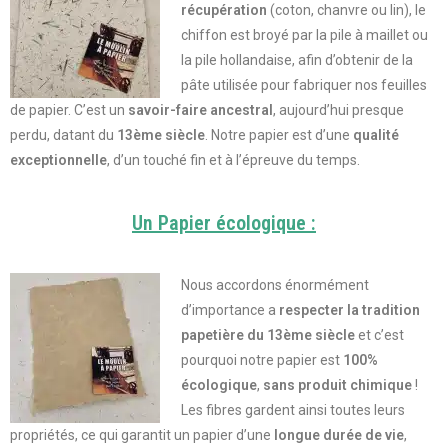
récupération
(coton, chanvre ou lin), le
chiffon est broyé par la pile à maillet ou
la pile hollandaise, afin d’obtenir de la
pâte utilisée pour fabriquer nos feuilles
de papier. C’est un
savoir-faire ancestral
, aujourd’hui presque
perdu,
datant du
13ème siècle
. Notre papier est d’une
qualité
exceptionnelle
, d’un touché fin et à l’épreuve du temps.
Un Papier écologique :
Nous accordons énormément
d’importance a
respecter la tradition
papetière du 13ème siècle
et c’est
pourquoi notre papier est
100%
écologique
,
sans produit chimique
!
Les fibres gardent ainsi toutes leurs
propriétés, ce qui garantit un papier d’une
longue durée de vie
,