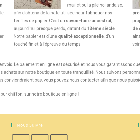
on
maillet ou la pile hollandaise,
le.
afin d’obtenir de la pâte utilisée pour fabriquer nos
pro
feuilles de papier. C’est un
savoir-faire ancestral
,
pro
aujourd’hui presque perdu,
datant du
13ème siècle
.
de 
er
Notre papier est d’une
qualité exceptionnelle
, d’un
ains
touché fin et à l’épreuve du temps.
voi
envois. Le paiement en ligne est sécurisé et nous vous garantissons qu
s achats sur notre boutique en toute tranquillité. Nous suivons personn
s conviendraient pas, vous pouvez nous contacter afin que nous puissio
ur chiffon, sur notre boutique en ligne !
Nous Suivre