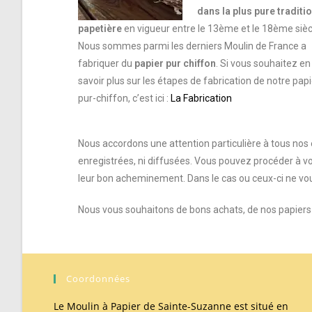
dans la plus pure traditi
papetière
en vigueur entre le 13ème et le 18ème sièc
Nous sommes parmi les derniers Moulin de France a
fabriquer du
papier pur chiffon
.
Si vous souhaitez en
savoir plus sur les étapes de fabrication de notre papi
pur-chiffon, c’est ici :
La Fabrication
Nous accordons une attention particulière à tous nos 
enregistrées, ni diffusées. Vous pouvez procéder à vo
leur bon acheminement. Dans le cas ou ceux-ci ne vou
Nous vous souhaitons de bons achats, de nos papiers p
Coordonnées
Le Moulin à Papier de Sainte-Suzanne est situé en