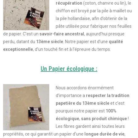
récupération
(coton, chanvre ou lin), le
chiffon est broyé par la pile à maillet ou
la pile hollandaise, afin d’obtenir de la
pâte utilisée pour fabriquer nos feuilles
de papier. C’est un
savoir-faire ancestral
, aujourd’hui presque
perdu,
datant du
13ème siècle
. Notre papier est d’une
qualité
exceptionnelle
, d’un touché fin et à l’épreuve du temps.
Un Papier écologique :
Nous accordons énormément
d’importance a
respecter la tradition
papetière du 13ème siècle
et c’est
pourquoi notre papier est
100%
écologique
,
sans produit chimique
!
Les fibres gardent ainsi toutes leurs
propriétés, ce qui garantit un papier d’une
longue durée de vie
,